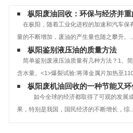
枞阳废油回收：环保与经济并重
在枞阳，随着工业化进程的加速和汽车保
量的不断增加，废油的产生量也随之攀升。
油，包括机油、润滑油、液压油等各类废弃
枞阳鉴别液压油的质量方法
简单鉴别废液压油质量有几种方法？1、
脂，若处理不当，不仅会对环境造成严重污
含水量。<1>爆裂试验:将薄金属片加热至11
染，还会浪费宝贵的资源。因此，枞阳废油
滴液压油。如果油爆裂证明液压油含有水分
枞阳废机油回收的一种节能又环
收成
如今全球的经济都取得了可观的发展
检测到油中0.2%以上的含水
果，特别是我国，国民经济的不断增长，综
国力的不断增强，这一切的变化都让我们感