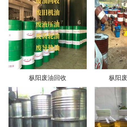
枞阳废油回收
枞阳