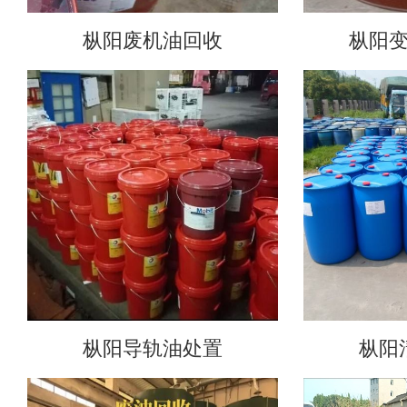
枞阳废机油回收
枞阳
枞阳导轨油处置
枞阳