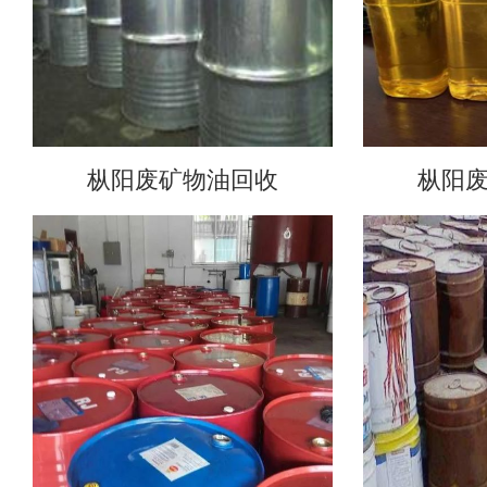
枞阳废矿物油回收
枞阳