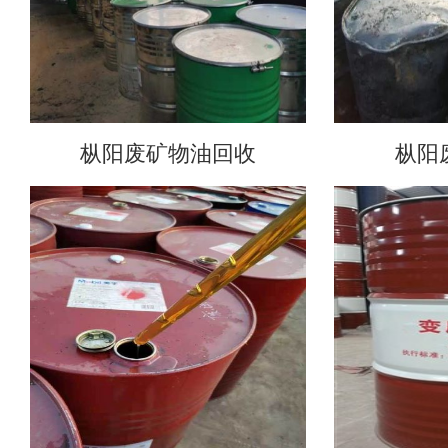
枞阳废矿物油回收
枞阳