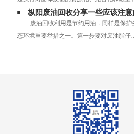
占总量的50%以上。其次是颗粒物和重金属
的回收、利用对固体废物的再循环利用，回
枞阳废油回收分享一些应该注意
废油回收利用是节约用油，同样是保护
对工业固体废物的
态环境重要举措之一。第一步要对废油脂仔
地收集分类，并且储存后再生，绝大部分的
油其实都是可以再生使用的。整理和妥善保
好废油，要用好废