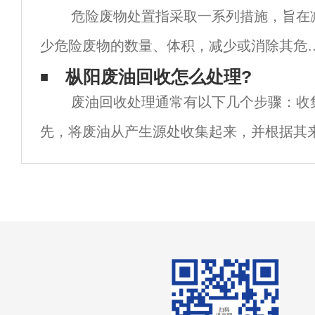
危险废物处置指采取一系列措施，旨在
些废弃物成为了亟待解决的环保问题。本文
少危险废物的数量、体积，减少或消除其危
从多个方面分析枞阳浦洁废油回收公司的优
成分，或者将其安全填埋的活动。处置方法
枞阳废油回收怎么处理?
和作
废油回收处理通常有以下几个步骤：收
要包括：1.焚烧法：通过高温分解和深度氧
先，将废油从产生源处收集起来，并根据其
化，使危险废物氧
量进行分类。例如，工业设备产生的废油、
的废油、餐厅产生的废油