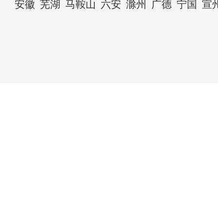
安徽
芜湖
马鞍山
六安
滁州
广德
宁国
宣