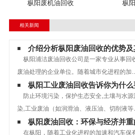
枞阳废机油回收
枞
相关新闻
介绍分析枞阳废油回收的优势及
枞阳浦洁废油回收公司是一家专业从事回
废油处理的企业单位。随着城市化进程的加
快、废油的产生量也是越来越大，如何处理
枞阳工业废油回收告诉你为什么
防止环境污染，保护生态安全,土壤与水源
些废弃物成为了亟待解决的环保问题。本文
染,工业废油（如润滑油、液压油、切削液等
从多个方面分析枞阳浦洁废油回收公司的优
含有重金属、苯系物、多环芳烃等有毒物质
枞阳废油回收：环保与经济并重
和作
在枞阳，随着工业化进程的加速和汽车保
若随意倾倒或填埋，这些成分会渗入土壤和