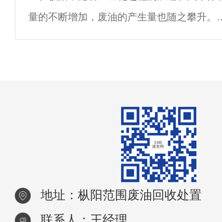
量的不断增加，废油的产生量也随之攀升。
下水，导致长期污染，破坏生态系统平衡。
油，包括机油、润滑油、液压油等各类废弃
脂，若处理不当，不仅会对环境造成严重污
染，还会浪费宝贵的资源。因此，枞阳废油
收成
地址：枞阳范围废油回收处置
联系人：王经理