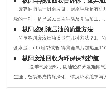
枞阳导热油回收告诉你：废弃油
废弃油脂属于厨余垃圾。厨余垃圾是有机
圾的一种，是指居民日常生活及食品加工、
食服务、单位供餐等活动中产生的垃圾，包
枞阳鉴别液压油的质量方法
简单鉴别废液压油质量有几种方法？1、
丢弃不用的菜叶、剩菜、剩饭、果皮、蛋壳
含水量。<1>爆裂试验:将薄金属片加热至11
茶渣、骨头等，其主要来源为家庭厨房、餐
滴液压油。如果油爆裂证明液压油含有水分
枞阳废油回收为环保保驾护航
厅、
夏季气象酷热，废油轻易分发难闻气
检测到油中0.2%以上的含水
生涯，极易形成情况净化。情况环境维护与
系，我们要做好情况净化办法，枞阳浦洁废